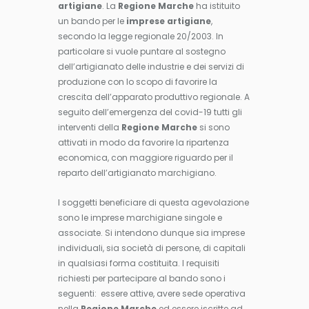
artigiane
. La
Regione Marche
ha istituito
un bando per le
imprese artigiane
,
secondo la legge regionale 20/2003. In
particolare si vuole puntare al sostegno
dell’artigianato delle industrie e dei servizi di
produzione con lo scopo di favorire la
crescita dell’apparato produttivo regionale. A
seguito dell’emergenza del covid-19 tutti gli
interventi della
Regione Marche
si sono
attivati in modo da favorire la ripartenza
economica, con maggiore riguardo per il
reparto dell’artigianato marchigiano.
I soggetti beneficiare di questa agevolazione
sono le imprese marchigiane singole e
associate. Si intendono dunque sia imprese
individuali, sia società di persone, di capitali
in qualsiasi forma costituita. I requisiti
richiesti per partecipare al bando sono i
seguenti: essere attive, avere sede operativa
nella
Regione Marche
ed essere iscritte ad