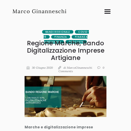
BANDI REGIONALI
COVID-
19
FINANZA
FINANZA
Regione Marche, Bando
AGEVOLATA
PODCASTS
Digitalizzazione Imprese
Artigiane
30 Giugno 2020
di
MarcoGinanneschi
0
Comments
Marche e digitalizzazione imprese