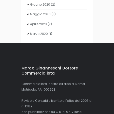
Giugno
2020
(2)
Maggio
2020
(3)
Aprile
2020
(2)
Marzo
2020
(1)
Marco Ginanneschi Dottore
Commercialista
Commercialista iscritto all’albo di Roma
Matricola: AA_007928
Revisore Contabile iscritto all’albo dal 2003 al
n. 131291
con pubblicazione su G.U. n. 97 IV serie